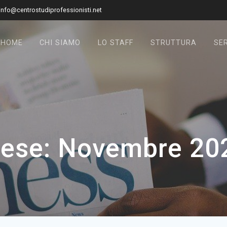
info@centrostudiprofessionisti.net
HOME
CHI SIAMO
LO STAFF
STRUTTURA
SER
ese:
Novembre 20