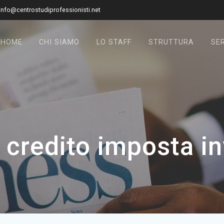
info@centrostudiprofessionisti.net
HOME
CHI SIAMO
LO STAFF
STRUTTURA
SER
:
credito imposta i