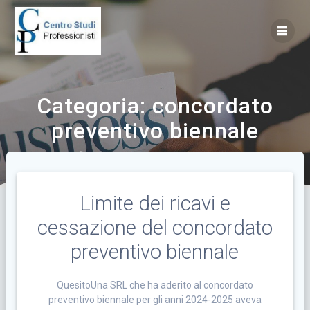
Vai
al
contenuto
Categoria:
concordato
preventivo biennale
Limite dei ricavi e
cessazione del concordato
preventivo biennale
QuesitoUna SRL che ha aderito al concordato
preventivo biennale per gli anni 2024-2025 aveva