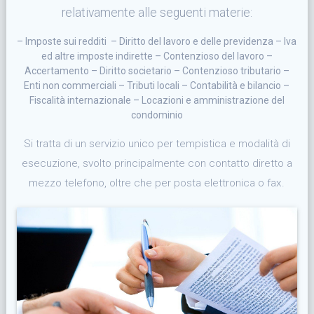
relativamente alle seguenti materie:
– Imposte sui redditi – Diritto del lavoro e delle previdenza – Iva
ed altre imposte indirette – Contenzioso del lavoro –
Accertamento – Diritto societario – Contenzioso tributario –
Enti non commerciali – Tributi locali – Contabilità e bilancio –
Fiscalità internazionale – Locazioni e amministrazione del
condominio
Si tratta di un servizio unico per tempistica e modalità di
esecuzione, svolto principalmente con contatto diretto a
mezzo telefono, oltre che per posta elettronica o fax.