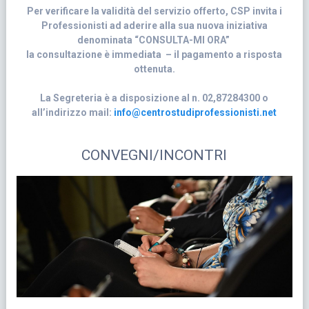
Per verificare la validità del servizio offerto, CSP invita i
Professionisti ad aderire alla sua nuova iniziativa
denominata “CONSULTA-MI ORA”
la consultazione è immediata – il pagamento a risposta
ottenuta.
La Segreteria è a disposizione al n. 02,87284300 o
all’indirizzo mail:
info@centrostudiprofessionisti.net
CONVEGNI/INCONTRI