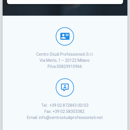
Centro Studi Professionisti S.r.l.
Via Merlo, 1 – 20122 Milano
P.Iva 05829910966
Tel.: +39 02 872843 00/03
Fax: +39 02 58303382
Email: info@centrostudiprofessionisti.net