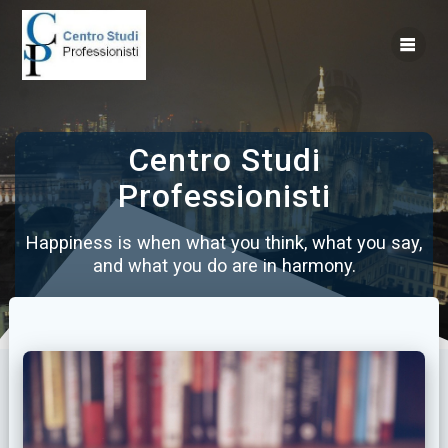
Vai
al
contenuto
Centro Studi
Professionisti
Happiness is when what you think, what you say,
and what you do are in harmony.